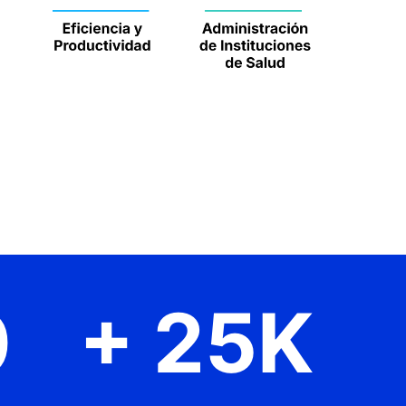
0
+
25
K