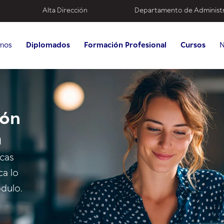
Alta Dirección
Departamento de Administ
mos
Diplomados
Formación Profesional
Cursos
N
ión
á
icas
ca lo
dulo.