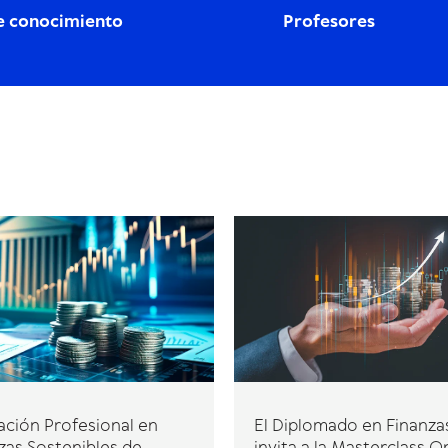
e conocimiento
Profesores
ción Profesional en
El Diplomado en Finanzas
zas Sostenibles de
invita a la Masterclass On