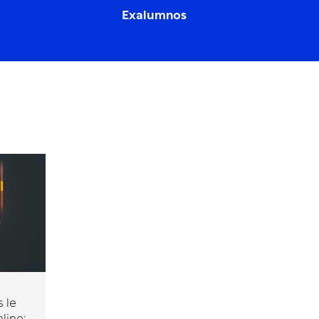
Exalumnos
 le
line: