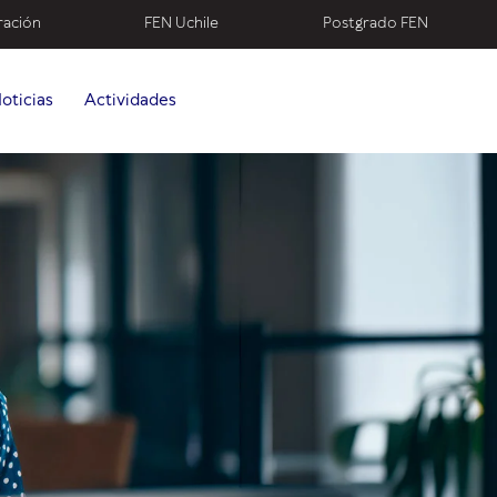
ración
FEN Uchile
Postgrado FEN
oticias
Actividades