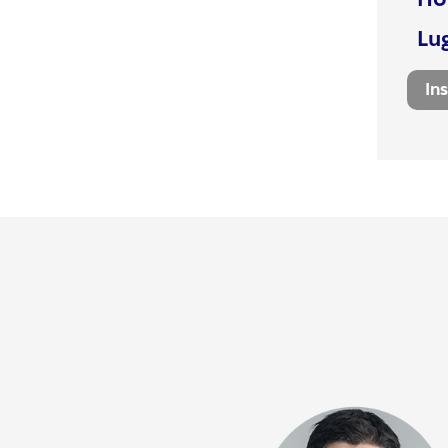
Ho
Lu
In