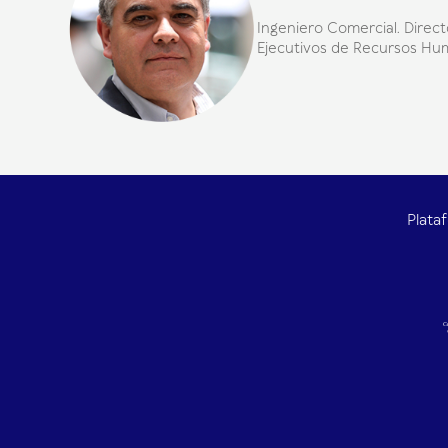
Ingeniero Comercial. Direc
Ejecutivos de Recursos Hum
Plata