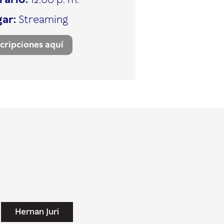
rario:
12:00 p. m.
gar:
Streaming
scripciones aquí
Hernan Juri