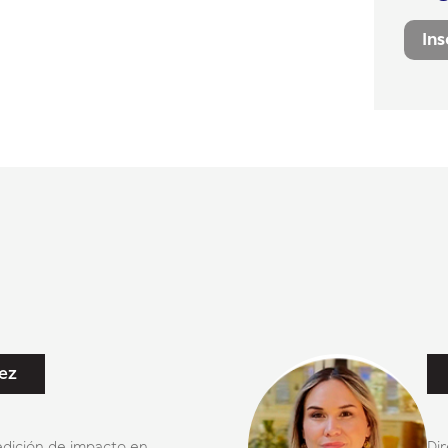
Ins
ez