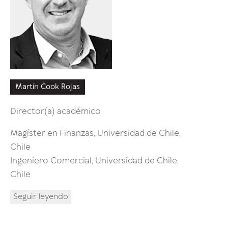
Martín Cook Rojas
María J
Director(a) académico
Ingenie
Federic
Magíster en Finanzas, Universidad de Chile,
Chile
Seguir 
Ingeniero Comercial, Universidad de Chile,
Chile
Seguir leyendo