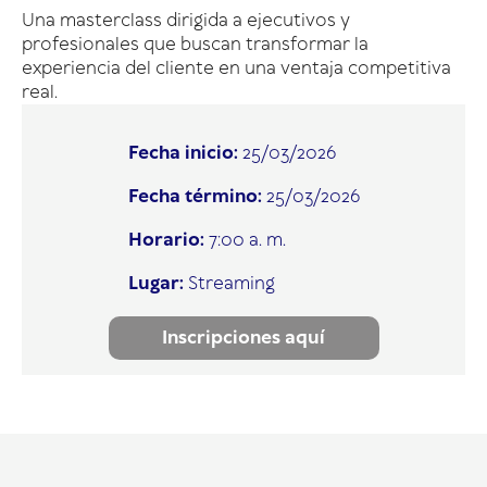
Una masterclass dirigida a ejecutivos y
profesionales que buscan transformar la
experiencia
del
cliente
en una ventaja competitiva
real.
Fecha inicio:
25/03/2026
Fecha término:
25/03/2026
Horario:
7:00 a. m.
Lugar:
Streaming
Inscripciones aquí