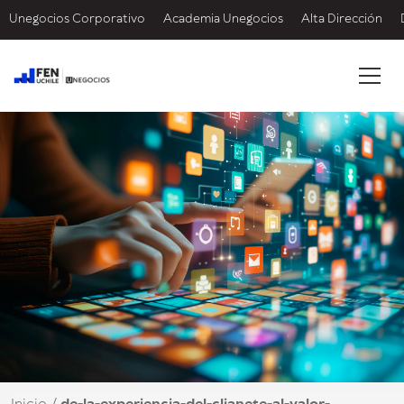
Unegocios Corporativo
Academia Unegocios
Alta Dirección