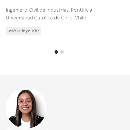
Licenci
Ingeniero Civil de Industrias, Pontificia
Hurtado
Universidad Católica de Chile, Chile
Ingenie
Chile
Seguir leyendo
Seguir 