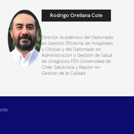
Rodrigo Orellana Cole
Director Académico del Diplomado
en Gestión Eficiente de Hospitales
y Clínicas y del Diplomado en
Administración y Gestión de Salud
de Unegocios FEN Universidad de
Chile. Salubrista y Master en
Gestión de la Calidad.
acto