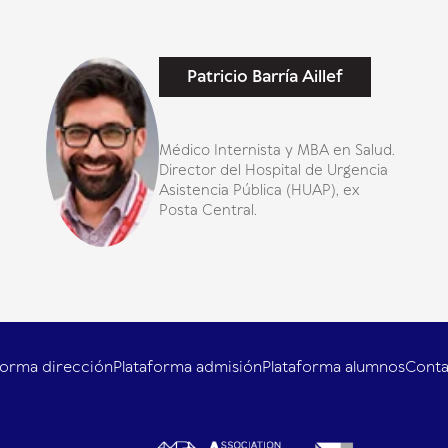
Patricio Barría Aillef
Médico Internista y MBA en Salud.
Director del Hospital de Urgencia
Asistencia Pública (HUAP), ex
Posta Central.
forma dirección
Plataforma admisión
Plataforma alumnos
Cont