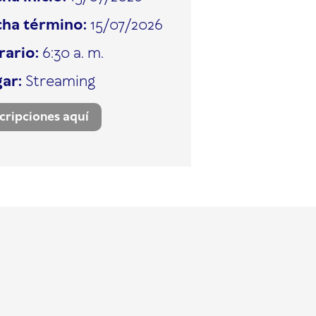
cha término:
15/07/2026
rario:
6:30 a. m.
gar:
Streaming
scripciones aquí