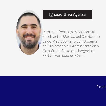
Ignacio Silva Ayarza
Médico Infectólogo y Salubrista.
Subdirector Médico del Servicio de
Salud Metropolitano Sur. Docente
del Diplomado en Administración y
Gestión de Salud de Unegocios
FEN Universidad de Chile.
Plata