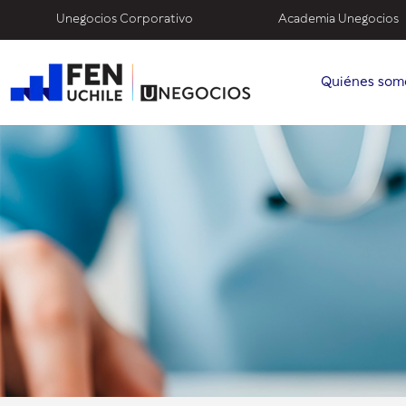
Unegocios Corporativo
Academia Unegocios
Quiénes som