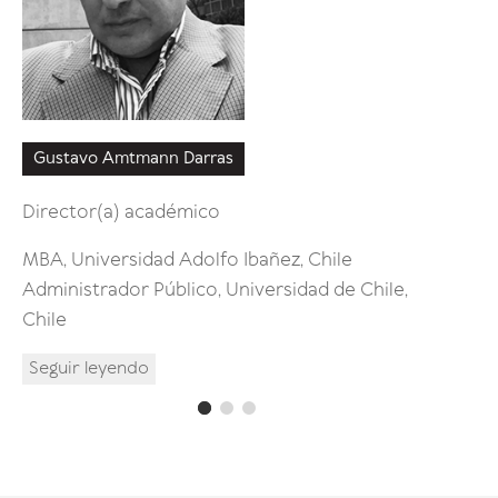
Gustavo Amtmann Darras
Francis
Director(a) académico
Control
Chile, C
MBA, Universidad Adolfo Ibañez, Chile
Ingenier
Administrador Público, Universidad de Chile,
Univers
Chile
Seguir 
Seguir leyendo