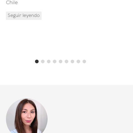
Chile
Ingenie
Seguir leyendo
Seguir 