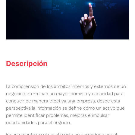
Descripción
La comprensión de los ámbitos internos y externos de un
negocio determinan un mayor dominio y capacidad para
conducir de manera efectiva una empresa, desde esta
perspectiva la información se define como un activo que
permite identificar problemas, mejoras e impulsar
oportunidades para el negocio.