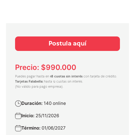
Postula aquí
Precio: $990.000
Puedes pagar hasta en
18 cuotas sin interés
con tarjeta de crédito.
Tarjetas Falabella:
hasta 12 cuotas sin interés.
(No válido para pago empresa).
Duración:
140 online
Inicio:
25/11/2026
Término:
01/06/2027