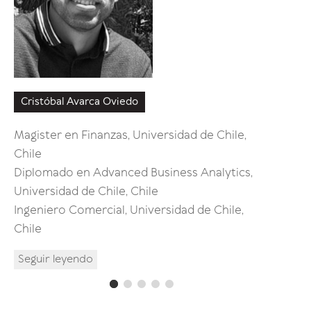
Cristóbal Avarca Oviedo
José Ag
Magister en Finanzas, Universidad de Chile,
MBA, U.
Chile
Chile /
Diplomado en Advanced Business Analytics,
Diplom
Universidad de Chile, Chile
Univers
Ingeniero Comercial, Universidad de Chile,
Comunic
Chile
Seguir 
Seguir leyendo