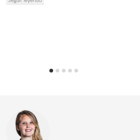
Seguir leyendo
Pontifi
Chile.
Ingenier
Económi
Univers
Chile /
Seguir 