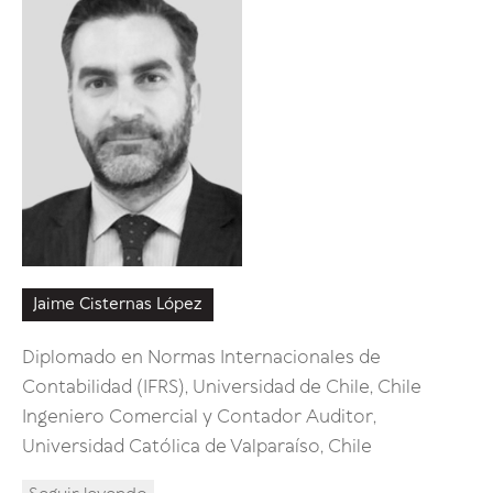
Jaime Cisternas López
Luis G
Diplomado en Normas Internacionales de
Doctor 
Contabilidad (IFRS), Universidad de Chile, Chile
Empresa
Ingeniero Comercial y Contador Auditor,
MBA Ges
Universidad Católica de Valparaíso, Chile
Federic
Diploma