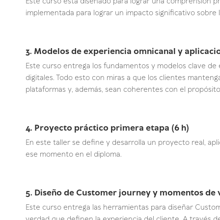
Este curso está diseñado para lograr una comprensión pr
implementada para lograr un impacto significativo sobre la
3. Modelos de experiencia omnicanal y aplicacio
Este curso entrega los fundamentos y modelos clave de ex
digitales. Todo esto con miras a que los clientes mantenga
plataformas y, además, sean coherentes con el propósito
4. Proyecto práctico primera etapa (6 h)
En este taller se define y desarrolla un proyecto real, 
ese momento en el diploma.
5. Diseño de Customer journey y momentos de v
Este curso entrega las herramientas para diseñar Custom
verdad que definen la experiencia del cliente. A través 