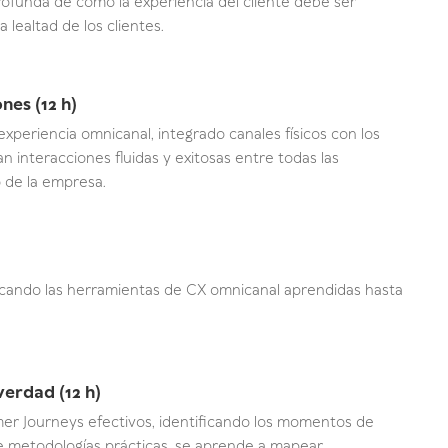
ofunda de cómo la experiencia del cliente debe ser
 lealtad de los clientes.
nes (12 h)
periencia omnicanal, integrado canales físicos con los
n interacciones fluidas y exitosas entre todas las
 de la empresa.
aplicando las herramientas de CX omnicanal aprendidas hasta
erdad (12 h)
er Journeys efectivos, identificando los momentos de
de metodologías prácticas, se aprende a mapear