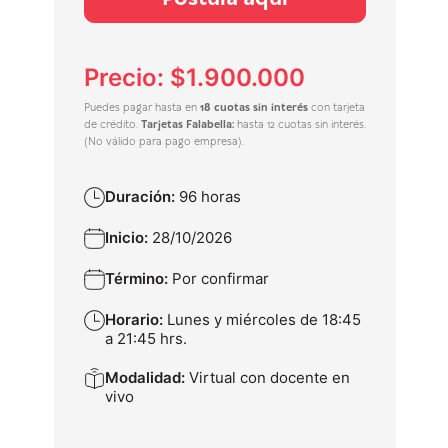
Precio: $1.900.000
Puedes pagar hasta en
18 cuotas sin interés
con tarjeta
de crédito.
Tarjetas Falabella:
hasta 12 cuotas sin interés.
(No válido para pago empresa).
Duración:
96 horas
Inicio:
28/10/2026
Término:
Por confirmar
Horario:
Lunes y miércoles de 18:45
a 21:45 hrs.
Modalidad:
Virtual con docente en
vivo