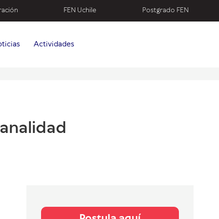
ración
FEN Uchile
Postgrado FEN
ticias
Actividades
canalidad
Postula aquí