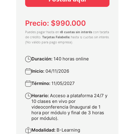
Precio: $990.000
Puedes pagar hasta en
18 cuotas sin interés
con tarjeta
de crédito.
Tarjetas Falabella:
hasta 12 cuotas sin interés.
(No válido para pago empresa).
Duración:
140 horas online
Inicio:
04/11/2026
Término:
11/05/2027
Horario:
Acceso a plataforma 24/7 y
10 clases en vivo por
videoconferencia (Inaugural de 1
hora por módulo y final de 3 horas
por módulo).
Modalidad:
B-Learning