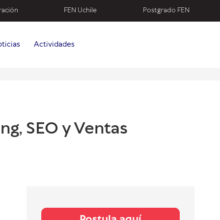
ración
FEN Uchile
Postgrado FEN
ticias
Actividades
ing, SEO y Ventas
Postula aquí