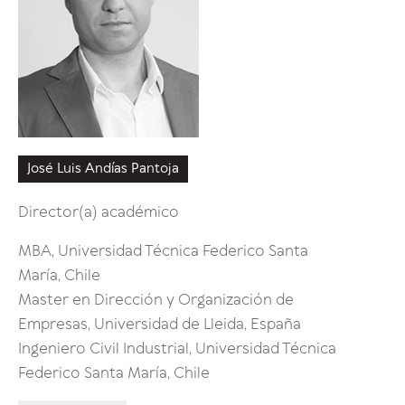
José Luis Andías Pantoja
Jorge 
Director(a) académico
Master 
Univers
MBA, Universidad Técnica Federico Santa
Chile
María, Chile
Ingenie
Master en Dirección y Organización de
Federic
Empresas, Universidad de Lleida, España
Ingeniero Civil Industrial, Universidad Técnica
Seguir 
Federico Santa María, Chile